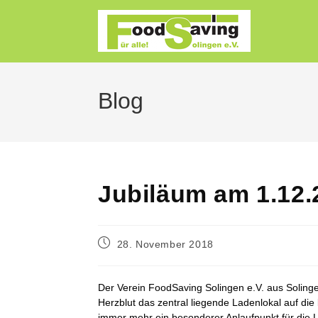
Zum
Inhalt
springen
Blog
Jubiläum am 1.12.
Beitrag
28. November 2018
veröffentlicht:
Der Verein FoodSaving Solingen e.V. aus Solinge
Herzblut das zentral liegende Ladenlokal auf die
immer mehr ein besonderer Anlaufpunkt für die L