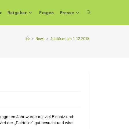
r
Ratgeber
Fragen
Presse
Website-
Suche
>
News
>
Jubiläum am 1.12.2018
umschalten
gangenen Jahr wurde mit viel Einsatz und
rd der „Fairteiler“ gut besucht und wird