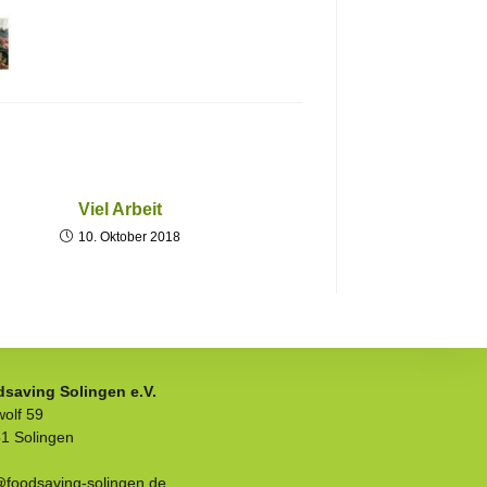
Viel Arbeit
10. Oktober 2018
saving Solingen e.V.
olf 59
1 Solingen
@foodsaving-solingen.de