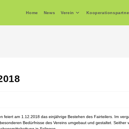
Home
News
Verein
Kooperationspartne
2018
n feiert am 1.12.2018 das einjährige Bestehen des Fairteilers. Im ver
 besonderen Bedürfnisse des Vereins umgebaut und gestaltet. Seither wi
ebensmittelrettung in Solingen.